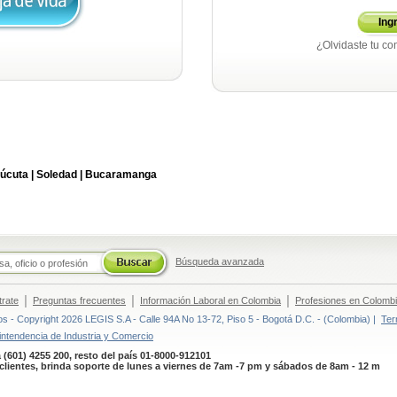
Ing
¿Olvidaste tu co
úcuta |
Soledad |
Bucaramanga
Búsqueda avanzada
|
|
|
trate
Preguntas frecuentes
Información Laboral en Colombia
Profesiones en Colomb
 - Copyright 2026 LEGIS S.A - Calle 94A No 13-72, Piso 5 - Bogotá D.C. - (Colombia) |
Ter
intendencia de Industria y Comercio
 (601) 4255 200, resto del país 01-8000-912101
clientes, brinda soporte de lunes a viernes de 7am -7 pm y sábados de 8am - 12 m