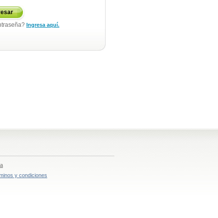
resar
ntraseña?
Ingresa aquí.
ia
minos y condiciones