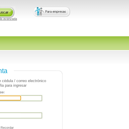
da avanzada
nta
 cédula / correo electrónico
ña para ingresar
co:
Recordar