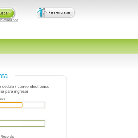
da avanzada
nta
 cédula / correo electrónico
ña para ingresar
co:
Recordar