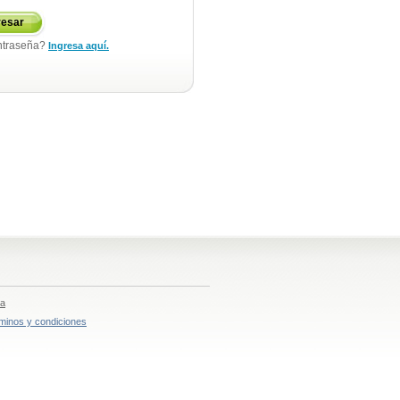
resar
ntraseña?
Ingresa aquí.
ia
minos y condiciones