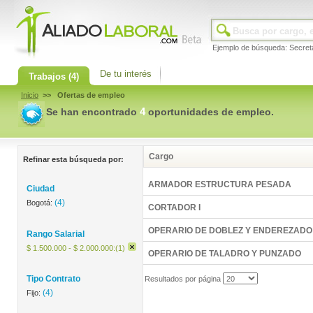
Ejemplo de búsqueda: Secret
De tu interés
Trabajos
(4)
Inicio
>> Ofertas de empleo
4
Se han encontrado
oportunidades de empleo.
Cargo
Refinar esta búsqueda por:
ARMADOR ESTRUCTURA PESADA
Ciudad
(4)
Bogotá:
CORTADOR I
OPERARIO DE DOBLEZ Y ENDEREZADO
Rango Salarial
$ 1.500.000 - $ 2.000.000:(1)
OPERARIO DE TALADRO Y PUNZADO
Tipo Contrato
Resultados por página
(4)
Fijo: