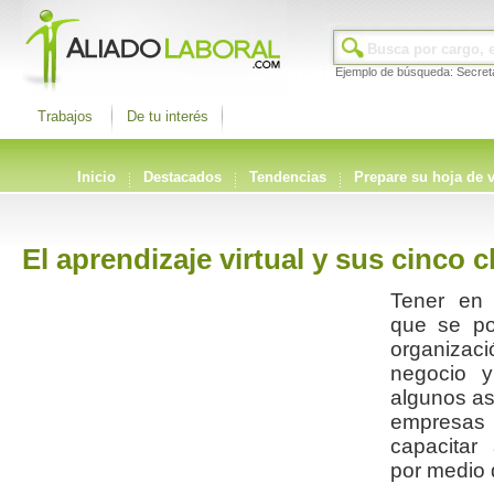
Ejemplo de búsqueda: Secret
Trabajos
De tu interés
Inicio
Destacados
Tendencias
Prepare su hoja de 
El aprendizaje virtual y sus cinco c
Tener en 
que se po
organizac
negocio y
algunos as
empresa
capacitar
por medio d