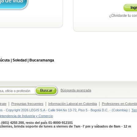
Ing
¿Olvidaste tu co
úcuta |
Soledad |
Bucaramanga
Búsqueda avanzada
|
|
|
trate
Preguntas frecuentes
Información Laboral en Colombia
Profesiones en Colomb
 - Copyright 2026 LEGIS S.A - Calle 94A No 13-72, Piso 5 - Bogotá D.C. - (Colombia) |
Ter
intendencia de Industria y Comercio
 (601) 4255 200, resto del país 01-8000-912101
clientes, brinda soporte de lunes a viernes de 7am -7 pm y sábados de 8am - 12 m