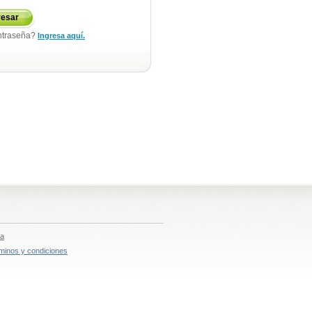
resar
ntraseña?
Ingresa aquí.
ia
minos y condiciones