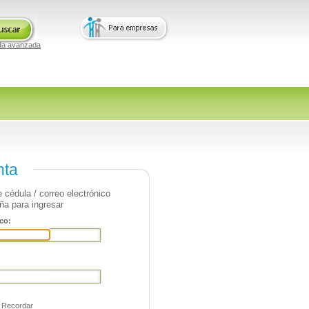
da avanzada
nta
 cédula / correo electrónico
ña para ingresar
co:
Recordar