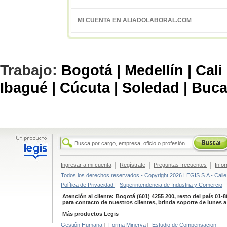
MI CUENTA EN ALIADOLABORAL.COM
Trabajo:
Bogotá |
Medellín |
Cali 
Ibagué |
Cúcuta |
Soledad |
Buca
|
|
|
Ingresar a mi cuenta
Regístrate
Preguntas frecuentes
Info
Todos los derechos reservados - Copyright 2026 LEGIS S.A - Calle 
Política de Privacidad |
Superintendencia de Industria y Comercio
Atención al cliente: Bogotá (601) 4255 200, resto del país 01-
para contacto de nuestros clientes, brinda soporte de lunes 
Más productos Legis
Gestión Humana
|
Forma Minerva
|
Estudio de Compensacion