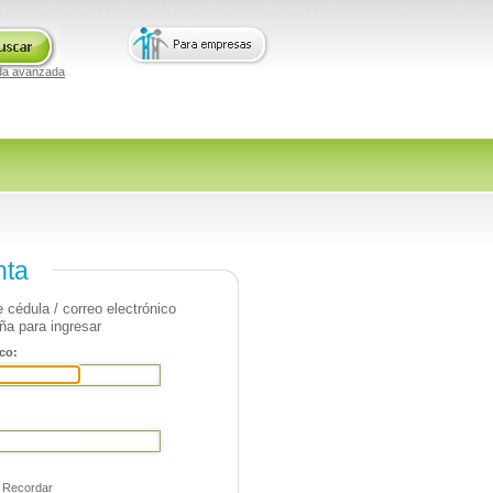
da avanzada
nta
 cédula / correo electrónico
ña para ingresar
co:
Recordar