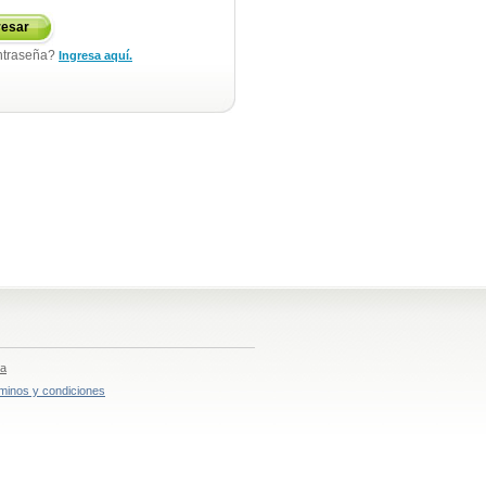
resar
ntraseña?
Ingresa aquí.
ia
minos y condiciones