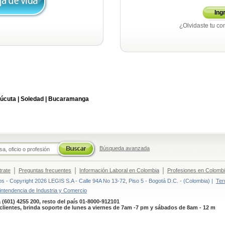
Ing
¿Olvidaste tu co
úcuta |
Soledad |
Bucaramanga
Búsqueda avanzada
|
|
|
trate
Preguntas frecuentes
Información Laboral en Colombia
Profesiones en Colomb
 - Copyright 2026 LEGIS S.A - Calle 94A No 13-72, Piso 5 - Bogotá D.C. - (Colombia) |
Ter
intendencia de Industria y Comercio
 (601) 4255 200, resto del país 01-8000-912101
clientes, brinda soporte de lunes a viernes de 7am -7 pm y sábados de 8am - 12 m