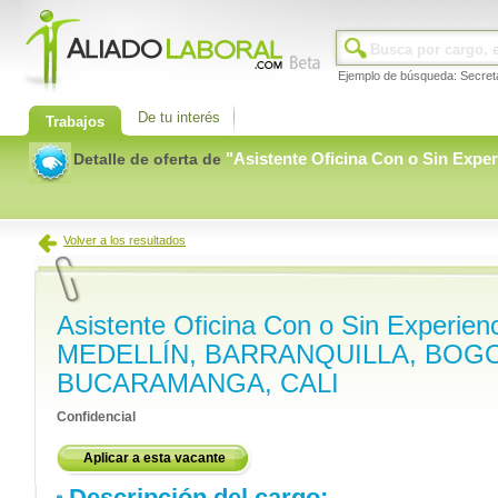
Ejemplo de búsqueda: Secret
De tu interés
Trabajos
"
Asistente Oficina Con o Sin Exper
Detalle de oferta de
Volver a los resultados
Asistente Oficina Con o Sin Experienc
MEDELLÍN, BARRANQUILLA, BOG
BUCARAMANGA, CALI
Confidencial
Aplicar a esta vacante
Descripción del cargo: