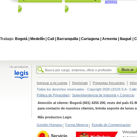
Trabajo:
Bogotá |
Medellín |
Cali |
Barranquilla |
Cartagena |
Armenia |
Ibagué |
C
|
|
|
Ingresar a mi cuenta
Regístrate
Preguntas frecuentes
Info
Todos los derechos reservados - Copyright 2026 LEGIS S.A - Calle 
Política de Privacidad |
Superintendencia de Industria y Comercio
Atención al cliente: Bogotá (601) 4255 200, resto del país 01-
para contacto de nuestros clientes, brinda soporte de lunes 
Más productos Legis
Gestión Humana
|
Forma Minerva
|
Estudio de Compensacion
Vinculad