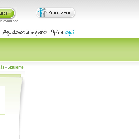
da avanzada
rás
-
Siguiente