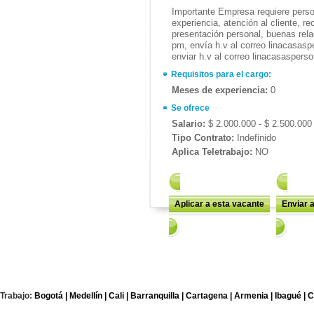
Importante Empresa requiere person
experiencia, atención al cliente, r
presentación personal, buenas rela
pm, envía h.v al correo linacasas
enviar h.v al correo linacasasper
Requisitos para el cargo:
Meses de experiencia:
0
Se ofrece
Salario:
$ 2.000.000 - $ 2.500.000
Tipo Contrato:
Indefinido
Aplica Teletrabajo:
NO
Aplicar a esta vacante
Enviar 
Trabajo:
Bogotá |
Medellín |
Cali |
Barranquilla |
Cartagena |
Armenia |
Ibagué |
C