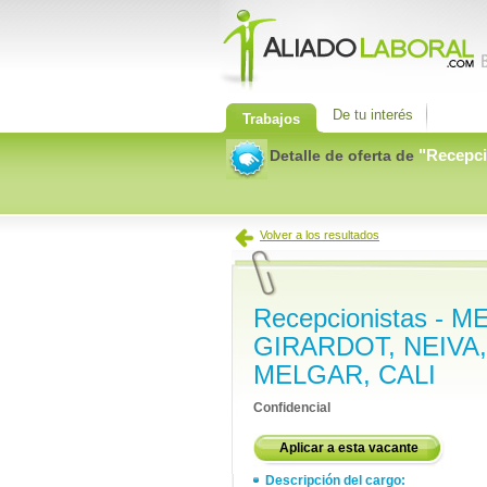
De tu interés
Trabajos
"
Recepci
Detalle de oferta de
Volver a los resultados
Recepcionistas - 
GIRARDOT, NEIVA
MELGAR, CALI
Confidencial
Aplicar a esta vacante
Descripción del cargo: