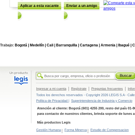
Aplicar a esta vacante
Enviar a un amigo
Trabajo:
Bogotá |
Medellín |
Cali |
Barranquilla |
Cartagena |
Armenia |
Ibagué |
C
|
|
|
Ingresar a mi cuenta
Regístrate
Preguntas frecuentes
Info
Todos los derechos reservados - Copyright 2026 LEGIS S.A - Calle 
Política de Privacidad |
Superintendencia de Industria y Comercio
Atención al cliente: Bogotá (601) 4255 200, resto del país 01-
para contacto de nuestros clientes, brinda soporte de lunes 
Más productos Legis
Gestión Humana
|
Forma Minerva
|
Estudio de Compensacion