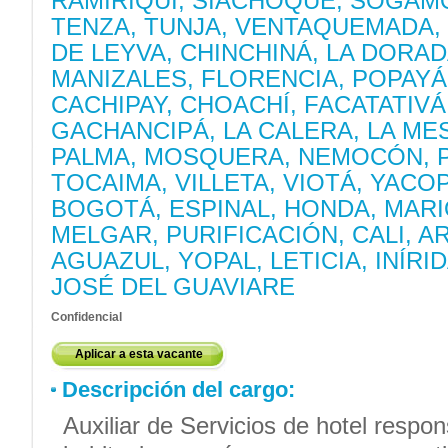
RAMIRIQUÍ, SIACHOQUE, SOGAM
TENZA, TUNJA, VENTAQUEMADA, 
DE LEYVA, CHINCHINÁ, LA DORAD
MANIZALES, FLORENCIA, POPAYÁ
CACHIPAY, CHOACHÍ, FACATATIVÁ
GACHANCIPÁ, LA CALERA, LA MES
PALMA, MOSQUERA, NEMOCÓN, 
TOCAIMA, VILLETA, VIOTÁ, YACOP
BOGOTÁ, ESPINAL, HONDA, MARI
MELGAR, PURIFICACIÓN, CALI, A
AGUAZUL, YOPAL, LETICIA, INÍRI
JOSÉ DEL GUAVIARE
Confidencial
Aplicar a esta vacante
Descripción del cargo:
Auxiliar de Servicios de hotel respo