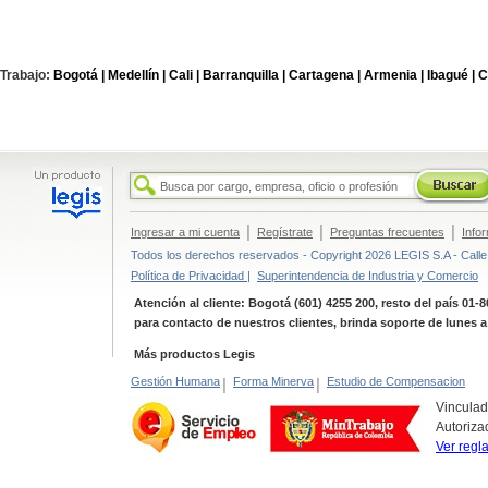
Trabajo:
Bogotá |
Medellín |
Cali |
Barranquilla |
Cartagena |
Armenia |
Ibagué |
C
|
|
|
Ingresar a mi cuenta
Regístrate
Preguntas frecuentes
Info
Todos los derechos reservados - Copyright 2026 LEGIS S.A - Calle 
Política de Privacidad |
Superintendencia de Industria y Comercio
Atención al cliente: Bogotá (601) 4255 200, resto del país 01-
para contacto de nuestros clientes, brinda soporte de lunes 
Más productos Legis
Gestión Humana
|
Forma Minerva
|
Estudio de Compensacion
Vinculad
Autoriza
Ver regl