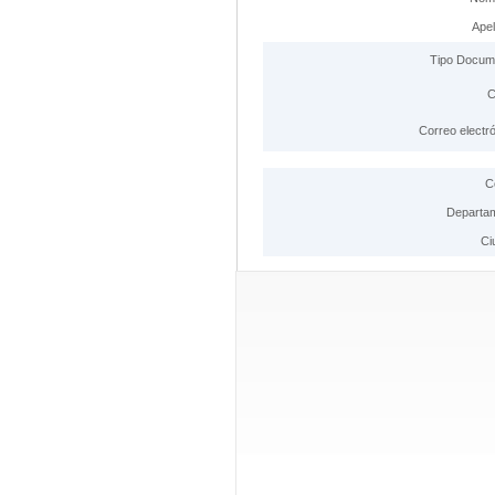
Apel
Tipo Docum
C
Correo electró
C
Departa
Ci