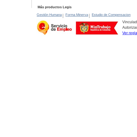
Más productos Legis
Gestión Humana
|
Forma Minerva
|
Estudio de Compensacion
Vinculad
Autoriza
Ver regl