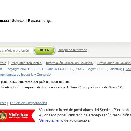
úcuta |
Soledad |
Bucaramanga
Búsqueda avanzada
|
|
|
trate
Preguntas frecuentes
Información Laboral en Colombia
Profesiones en Colomb
 - Copyright 2026 LEGIS S.A - Calle 94A No 13-72, Piso 5 - Bogotá D.C. - (Colombia) |
Ter
intendencia de Industria y Comercio
 (601) 4255 200, resto del país 01-8000-912101
clientes, brinda soporte de lunes a viernes de 7am -7 pm y sábados de 8am - 12 m
erva
|
Estudio de Compensacion
Vinculado a la red de prestadores del Servicio Público d
Autorizado por el Ministerio de Trabajo según resolució
Ver reglamento
de autorización.