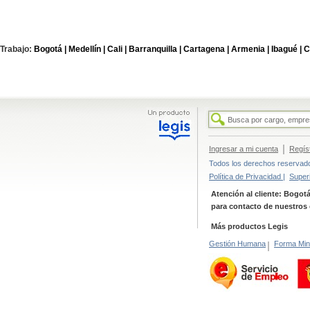
Trabajo:
Bogotá |
Medellín |
Cali |
Barranquilla |
Cartagena |
Armenia |
Ibagué |
C
|
Ingresar a mi cuenta
Regís
Todos los derechos reservados
Política de Privacidad |
Super
Atención al cliente: Bogotá
para contacto de nuestros 
Más productos Legis
Gestión Humana
|
Forma Min