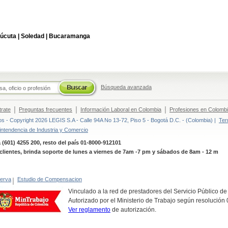
úcuta |
Soledad |
Bucaramanga
Búsqueda avanzada
|
|
|
trate
Preguntas frecuentes
Información Laboral en Colombia
Profesiones en Colomb
 - Copyright 2026 LEGIS S.A - Calle 94A No 13-72, Piso 5 - Bogotá D.C. - (Colombia) |
Ter
intendencia de Industria y Comercio
 (601) 4255 200, resto del país 01-8000-912101
clientes, brinda soporte de lunes a viernes de 7am -7 pm y sábados de 8am - 12 m
erva
|
Estudio de Compensacion
Vinculado a la red de prestadores del Servicio Público d
Autorizado por el Ministerio de Trabajo según resolució
Ver reglamento
de autorización.