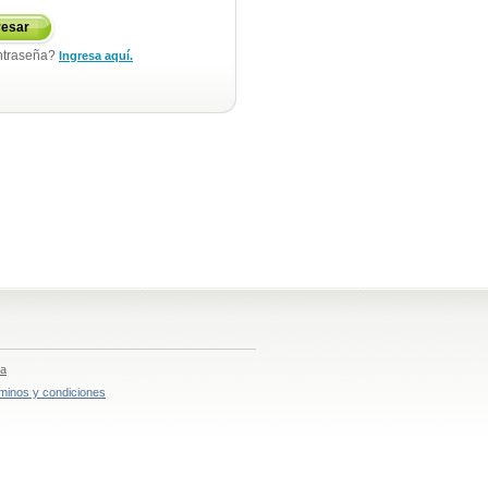
resar
ntraseña?
Ingresa aquí.
ia
minos y condiciones