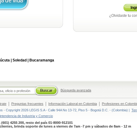
Ing
¿Olvidaste tu co
úcuta |
Soledad |
Bucaramanga
Búsqueda avanzada
|
|
|
trate
Preguntas frecuentes
Información Laboral en Colombia
Profesiones en Colomb
 - Copyright 2026 LEGIS S.A - Calle 94A No 13-72, Piso 5 - Bogotá D.C. - (Colombia) |
Ter
intendencia de Industria y Comercio
 (601) 4255 200, resto del país 01-8000-912101
clientes, brinda soporte de lunes a viernes de 7am -7 pm y sábados de 8am - 12 m