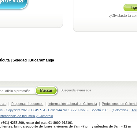
Ing
¿Olvidaste tu co
úcuta |
Soledad |
Bucaramanga
Búsqueda avanzada
|
|
|
trate
Preguntas frecuentes
Información Laboral en Colombia
Profesiones en Colomb
 - Copyright 2026 LEGIS S.A - Calle 94A No 13-72, Piso 5 - Bogotá D.C. - (Colombia) |
Ter
intendencia de Industria y Comercio
 (601) 4255 200, resto del país 01-8000-912101
clientes, brinda soporte de lunes a viernes de 7am -7 pm y sábados de 8am - 12 m