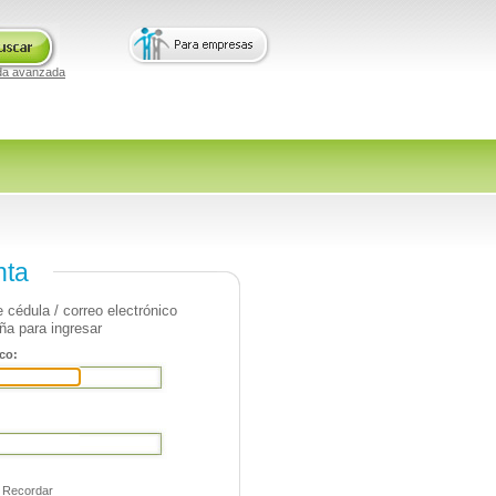
da avanzada
nta
 cédula / correo electrónico
ña para ingresar
co:
Recordar