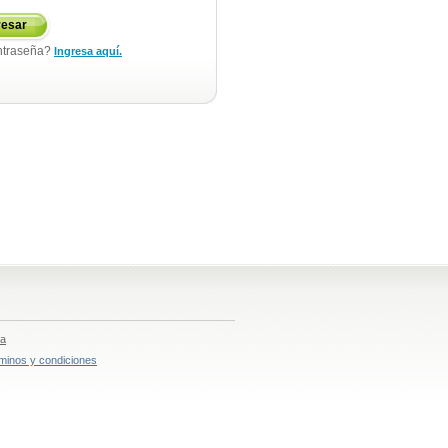
resar
ntraseña?
Ingresa aquí.
ia
minos y condiciones