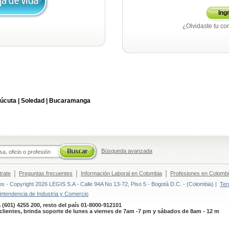
Ing
¿Olvidaste tu co
úcuta |
Soledad |
Bucaramanga
Búsqueda avanzada
|
|
|
trate
Preguntas frecuentes
Información Laboral en Colombia
Profesiones en Colomb
 - Copyright 2026 LEGIS S.A - Calle 94A No 13-72, Piso 5 - Bogotá D.C. - (Colombia) |
Ter
intendencia de Industria y Comercio
 (601) 4255 200, resto del país 01-8000-912101
clientes, brinda soporte de lunes a viernes de 7am -7 pm y sábados de 8am - 12 m