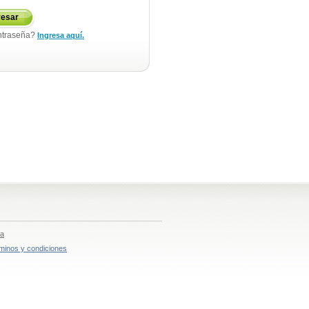
resar
ntraseña?
Ingresa aquí.
ia
minos y condiciones