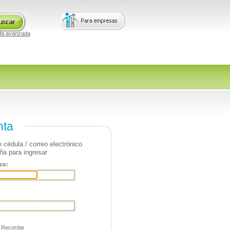
da avanzada
nta
 cédula / correo electrónico
ña para ingresar
co:
Recordar